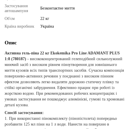
Застосування
Безконтактне миття
автошампуня
Об'єм
22 кг
Країна виробник
Україна
Опис
Активна гель-піна 22 кг Ekokemika Pro Line ADAMANT PLUS
1:8 (780187)
- висококонцентрований гелеподібний сильнолужний
миючий засіб з високим рівнем піноутворення для зовнішнього
миття кузовів всіх типів транспортних засобів. Сучасна композиція
поверхнево-активних речовин у поєднанні з високим пінним
ефектом дозволяють легко видаляти дорожню статичну плівку та
стійкі органічні забруднення. Ефективно працює при роботі із
жорсткою водою. При рекомендованих робочих концентраціях і
умовах застосування не пошкоджує алюмінієві, гумові та хромовані
деталі кузова.
Спосіб застосування:
1. При використанні пінокомплекту (пінопістолета) попередньо
розбавити 125 мл піни на 1 л води. Нанести на поверхню в