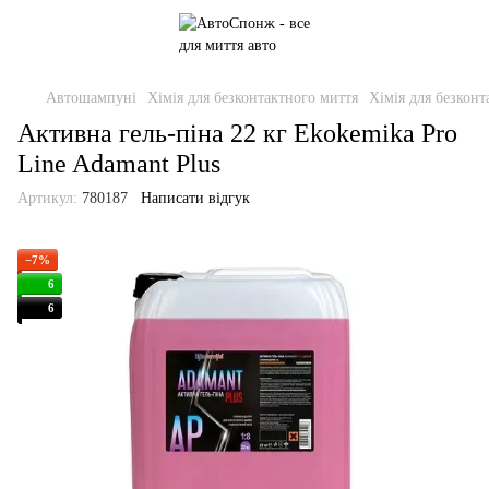
Автошампуні
Хімія для безконтактного миття
Хімія для безкон
Активна гель-піна 22 кг Ekokemika Pro
Line Adamant Plus
Артикул:
780187
Написати відгук
−7%
6
6