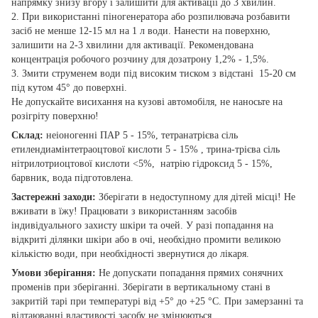
напрямку знизу вгору і залишити для активації до 3 хвилин.
2. При використанні піногенератора або розпилювача розбавити
засіб не менше 12-15 мл на 1 л води. Нанести на поверхню,
залишити на 2-3 хвилини для активації. Рекомендована
концентрація робочого розчину для дозатрону 1,2% - 1,5%.
3. Змити струменем води під високим тиском з відстані 15-20 см
під кутом 45° до поверхні.
Не допускайте висихання на кузові автомобіля, не наносьте на
розігріту поверхню!
Склад:
неіоногенні ПАР 5 - 15%, тетранатрієва сіль
етилендиамінтетраоцтової кислоти 5 - 15% , трина-трієва сіль
нітрилотриоцтової кислоти <5%, натрію гідроксид 5 - 15%,
барвник, вода підготовлена.
Заcтережні заходи:
Зберігати в недоступному для дітей місці! Не
вживати в їжу! Працювати з використанням засобів
індивідуального захисту шкіри та очей. У разі попадання на
відкриті ділянки шкіри або в очі, необхідно промити великою
кількістю води, при необхідності звернутися до лікаря.
Умови зберігання:
Не допускати попадання прямих сонячних
променів при зберіганні. Зберігати в вертикальному стані в
закритій тарі при температурі від +5° до +25 °С. При замерзанні та
відтаюванні властивості засобу не змінюються.