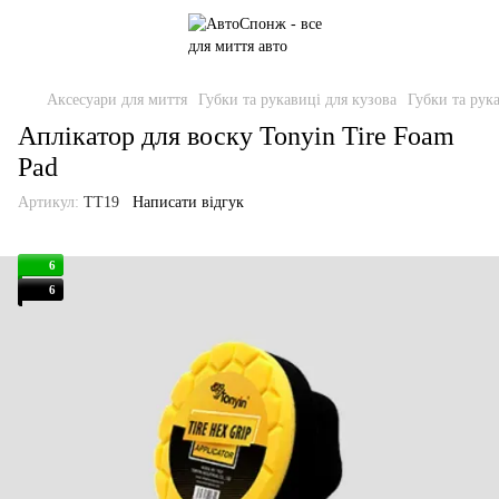
Аксесуари для миття
Губки та рукавиці для кузова
Губки та рук
Аплікатор для воску Tonyin Tire Foam
Pad
Артикул:
TT19
Написати відгук
6
6