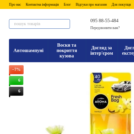
Перейти до основного контенту
Про нас
Контактна інформація
Блог
Відгуки про магазин
Для покупця
095 88-55-484
Передзвонити вам?
Воски та
Догляд за
Догл
Автошампуні
покриття
інтер'єром
ексте
кузова
−7%
6
6