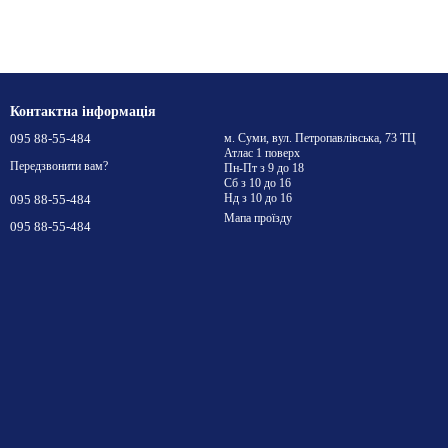
Контактна інформація
095 88-55-484
м. Суми, вул. Петропавлівська, 73 ТЦ
Атлас 1 поверх
Передзвонити вам?
Пн-Пт з 9 до 18
Сб з 10 до 16
Нд з 10 до 16
095 88-55-484
Мапа проїзду
095 88-55-484