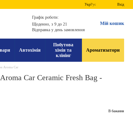
Укр
Рус
Вхід
Графік роботи:
Мій кошик
Щоденно, з 9 до 21
Відправка у день замовлення
Побутова
вари
Автохімія
хімія та
Ароматизатори
клінінг
и Aroma Car
Aroma Car Ceramic Fresh Bag -
В бажання