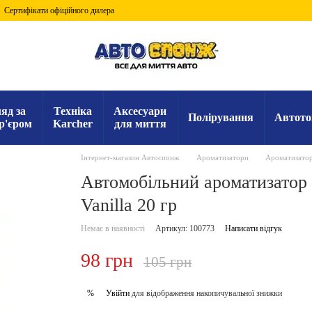
Сертифікати офіційного дилера
яд за
Техніка
Аксесуари
Полірування
Автото
р'єром
Karcher
для миття
Інтернет-магазин Автоспонж
Ароматизатори
Ароматизатор
Автомобільний ароматизатор 
Vanilla 20 гр
Немає в наявності
Артикул: 100773
Написати відгук
98 грн
105 грн
Увійти
для відображення накопичувальної знижки
%