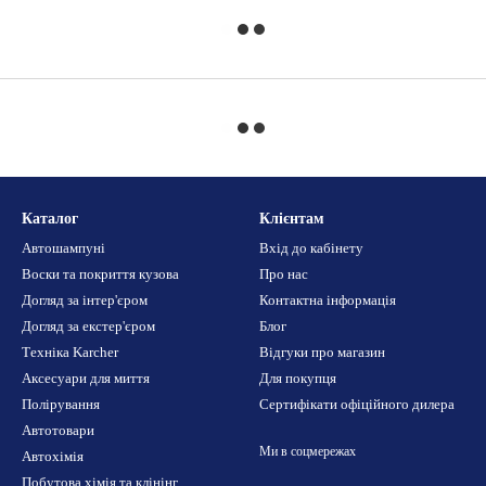
Каталог
Клієнтам
Автошампуні
Вхід до кабінету
Воски та покриття кузова
Про нас
Догляд за інтер'єром
Контактна інформація
Догляд за екстер'єром
Блог
Техніка Karcher
Відгуки про магазин
Аксесуари для миття
Для покупця
Полірування
Сертифікати офіційного дилера
Автотовари
Ми в соцмережах
Автохімія
Побутова хімія та клінінг