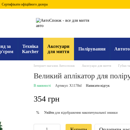
Сертифікати офіційного дилера
яд за
Техніка
Аксесуари
Полірування
Автото
р'єром
Karcher
для миття
Інтернет-магазин Автоспонж
Аксесуари для миття
Губки та
Великий аплікатор для поліру
В наявності
Артикул: X1178td
Написати відгук
354 грн
Увійти
для відображення накопичувальної знижки
%
Купити
Оплатити ча