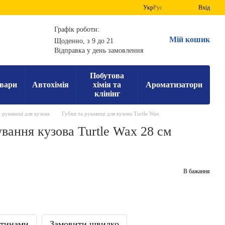
Укр
Рус
Вхід
Графік роботи:
Мій кошик
Щоденно, з 9 до 21
Відправка у день замовлення
Побутова
вари
Автохімія
хімія та
Ароматизатори
клінінг
 рукавиці для кузова
Губки та рукавиці для кузова Turtle Wax
вання кузова Turtle Wax 28 см
В бажання
стинами
Замовити швидко