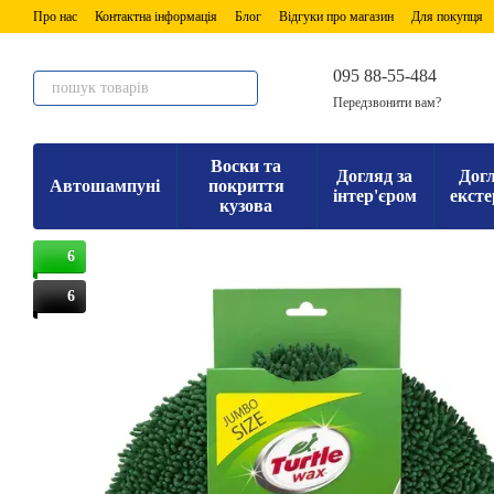
Перейти до основного контенту
Про нас
Контактна інформація
Блог
Відгуки про магазин
Для покупця
095 88-55-484
Передзвонити вам?
Воски та
Догляд за
Догл
Автошампуні
покриття
інтер'єром
ексте
кузова
6
6