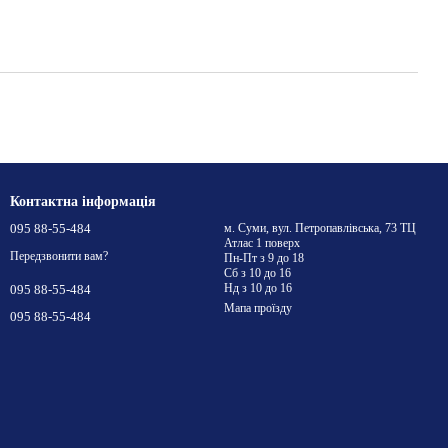
Контактна інформація
095 88-55-484
м. Суми, вул. Петропавлівська, 73 ТЦ
Атлас 1 поверх
Передзвонити вам?
Пн-Пт з 9 до 18
Сб з 10 до 16
Нд з 10 до 16
095 88-55-484
Мапа проїзду
095 88-55-484