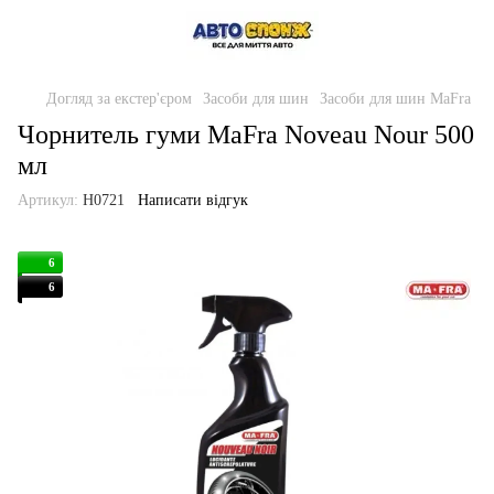
Догляд за екстер'єром
Засоби для шин
Засоби для шин MaFra
Чорнитель гуми MaFra Noveau Nour 500
мл
Артикул:
H0721
Написати відгук
6
6