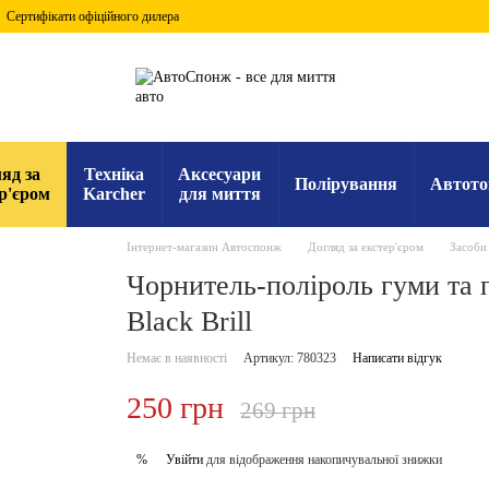
Сертифікати офіційного дилера
яд за
Техніка
Аксесуари
Полірування
Автото
р'єром
Karcher
для миття
Інтернет-магазин Автоспонж
Догляд за екстер'єром
Засоби
Чорнитель-поліроль гуми та 
Black Brill
Немає в наявності
Артикул: 780323
Написати відгук
250 грн
269 грн
Увійти
для відображення накопичувальної знижки
%