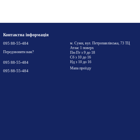
Контактна інформація
095 88-55-484
м. Суми, вул. Петропавлівська, 73 ТЦ
Атлас 1 поверх
Передзвонити вам?
Пн-Пт з 9 до 18
Сб з 10 до 16
Нд з 10 до 16
095 88-55-484
Мапа проїзду
095 88-55-484