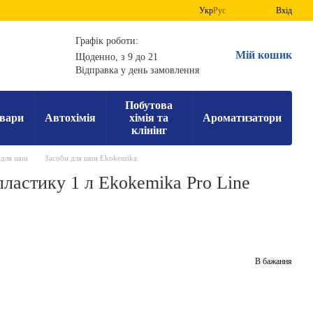
Укр
Рус
Вхід
Графік роботи:
Мій кошик
Щоденно, з 9 до 21
Відправка у день замовлення
Побутова
вари
Автохімія
хімія та
Ароматизатори
клінінг
 для шин
Засоби для шин Ekokemika
пластику 1 л Ekokemika Pro Line
В бажання