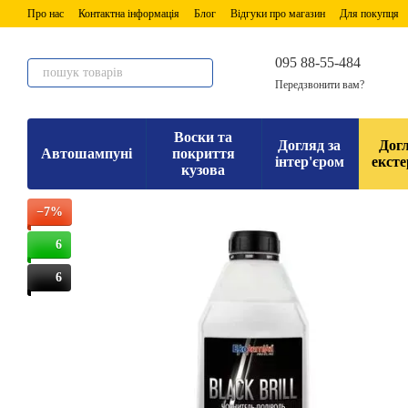
Перейти до основного контенту
Про нас
Контактна інформація
Блог
Відгуки про магазин
Для покупця
095 88-55-484
Передзвонити вам?
Воски та
Догляд за
Догл
Автошампуні
покриття
інтер'єром
ексте
кузова
−7%
6
6