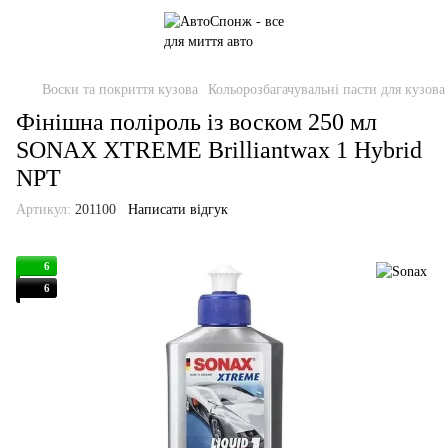
Воски та покриття кузова
Кольорозбагачувальні пасти для кузова
Фінішна поліроль із воском 250 мл
SONAX XTREME Brilliantwax 1 Hybrid
NPT
Артикул:
201100
Написати відгук
6
6