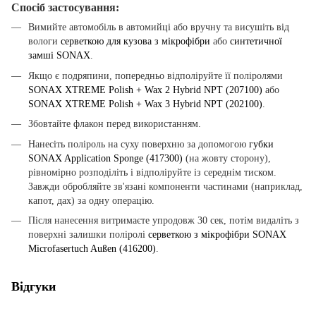
Спосіб застосування:
Вимийте автомобіль в автомийці або вручну та висушіть від
вологи
серветкою для кузова з мікрофібри
або
синтетичної
замші SONAX
.
Якщо є подряпини, попередньо відполіруйте її поліролями
SONAX XTREME Polish + Wax 2 Hybrid NPT (207100)
або
SONAX XTREME Polish + Wax 3 Hybrid NPT (202100)
.
Збовтайте флакон перед використанням.
Нанесіть поліроль на суху поверхню за допомогою
губки
SONAX Application Sponge (417300)
(на жовту сторону),
рівномірно розподіліть і відполіруйте із середнім тиском.
Завжди обробляйте зв'язані компоненти частинами (наприклад,
капот, дах) за одну операцію.
Після нанесення витримаєте упродовж 30 сек, потім видаліть з
поверхні залишки поліролі
серветкою з мікрофібри SONAX
Microfasertuch Außen (416200)
.
Відгуки