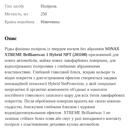
Тип засобу
Поліроль
Місткість, мл
250
Країна виробник
Німеччина
Опис
Рідка фінішна поліроль із твердим воском без абразивів
SONAX
XTREME Brilliantwax 1 Hybrid NPT (201100)
призначений для
нових автомобілів, майже нових лакофарбових поверхонь, для
відполірованих поліролями з глибшими абразивними
властивостями. Глибокий глянсовий блиск, яскраві кольори та
міцне покриття з довгостроковим ефектом створюється завдяки
інноваційній технології Hybrid NetProtection, у якій спеціальні
неорганічні й органічні компоненти об'єднані в наносити
постійного глянсового захисного шару для всіх типів лакофарбових
покриттів. Після оброблення поверхня вразить вас своєю ніжною
гладкістю, блискучим глибоким блиском і чудовим
водовідштовхувальним ефектом. XTREME Brilliantwax 1 не
залишає стійких білих плям або смуг у разі випадкового контакту
поліролі з пластиковими деталями кузова автомобіля.