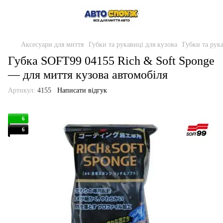
Аксесуари для миття
Губки та рукавиці для кузова
Губки та рука
Губка SOFT99 04155 Rich & Soft Sponge
— для миття кузова автомобіля
Артикул:
4155
Написати відгук
6
6