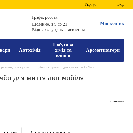
Укр
Рус
Вхід
Графік роботи:
Мій кошик
Щоденно, з 9 до 21
Відправка у день замовлення
Побутова
вари
Автохімія
хімія та
Ароматизатори
клінінг
 рукавиці для кузова
Губки та рукавиці для кузова Turtle Wax
мбо для миття автомобіля
В бажання
стинами
Замовити швидко