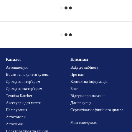
Каталог
Клієнтам
Автошампуні
Вхід до кабінету
Воски та покриття кузова
Про нас
Догляд за інтер'єром
Контактна інформація
Догляд за екстер'єром
Блог
Техніка Karcher
Відгуки про магазин
Аксесуари для миття
Для покупця
Полірування
Сертифікати офіційного дилера
Автотовари
Ми в соцмережах
Автохімія
Побутова хімія та клінінг