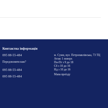
Контактна інформація
095 88-55-484
м. Суми, вул. Петропавлівська, 73 ТЦ
Атлас 1 поверх
Передзвонити вам?
Пн-Пт з 9 до 18
Сб з 10 до 16
Нд з 10 до 16
095 88-55-484
Мапа проїзду
095 88-55-484