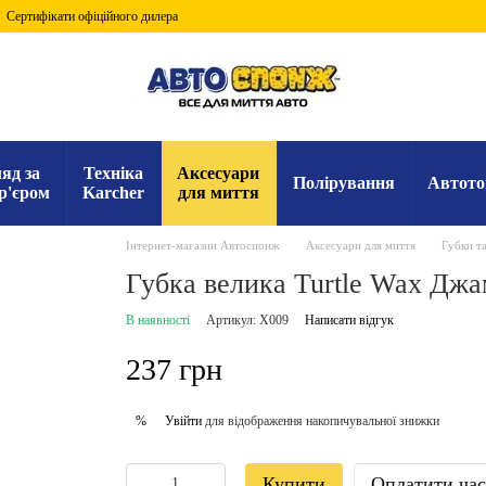
Сертифікати офіційного дилера
яд за
Техніка
Аксесуари
Полірування
Автото
р'єром
Karcher
для миття
Інтернет-магазин Автоспонж
Аксесуари для миття
Губки та
Губка велика Turtle Wax Джа
В наявності
Артикул: X009
Написати відгук
237 грн
Увійти
для відображення накопичувальної знижки
%
Купити
Оплатити ча