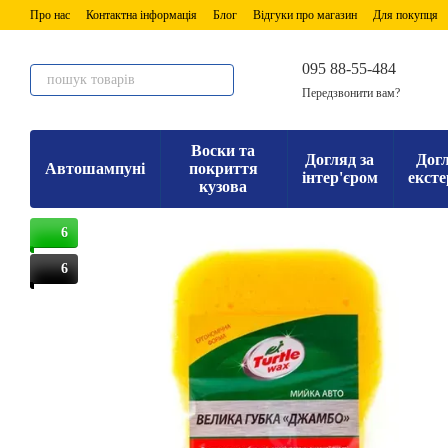
Перейти до основного контенту
Про нас
Контактна інформація
Блог
Відгуки про магазин
Для покупця
095 88-55-484
Передзвонити вам?
Воски та
Догляд за
Догл
Автошампуні
покриття
інтер'єром
ексте
кузова
6
6