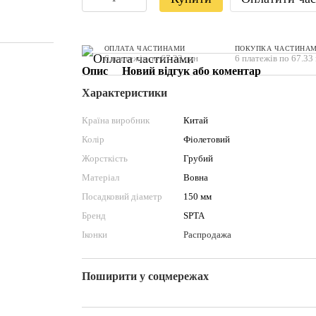
ОПЛАТА ЧАСТИНАМИ
ПОКУПКА ЧАСТИНА
6 платежів по 67.33 грн
6 платежів по 67.33
Опис
Новий відгук або коментар
Характеристики
Країна виробник
Китай
Колір
Фіолетовий
Жорсткість
Грубий
Матеріал
Вовна
Посадковий діаметр
150 мм
Бренд
SPTA
Іконки
Распродажа
Поширити у соцмережах