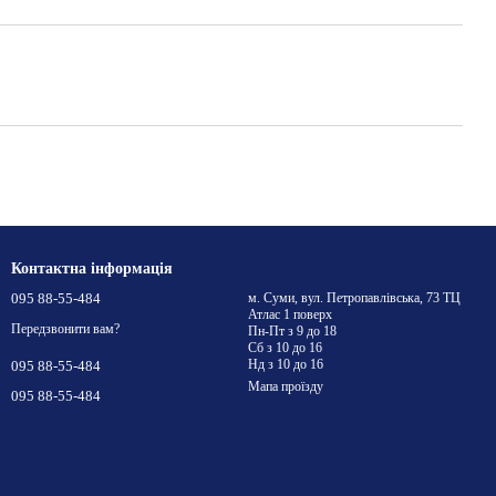
Контактна інформація
095 88-55-484
м. Суми, вул. Петропавлівська, 73 ТЦ
Атлас 1 поверх
Передзвонити вам?
Пн-Пт з 9 до 18
Сб з 10 до 16
Нд з 10 до 16
095 88-55-484
Мапа проїзду
095 88-55-484