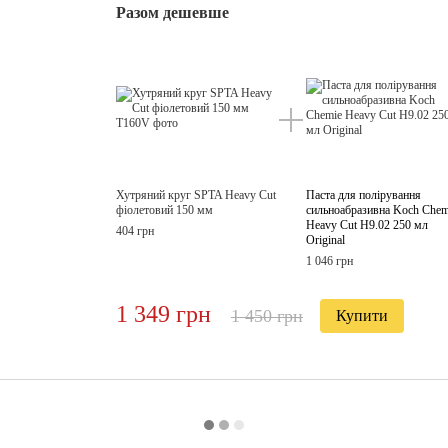
Разом дешевше
Хутряний круг SPTA Heavy Cut
Паста для полірування
фіолетовий 150 мм
сильноабразивна Koch Chem
Heavy Cut H9.02 250 мл
404 грн
Original
1 046 грн
1 349 грн
1 450 грн
Купити