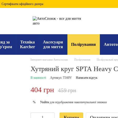
Сертифікати офіційного дилера
яд за
Техніка
Аксесуари
Полірування
Автото
р'єром
Karcher
для миття
Інтернет-магазин Автоспонж
Полірування
Полірувальні кр
Хутряний круг SPTA Heavy C
В наявності
Артикул: T160V
Написати відгук
404 грн
459 грн
Увійти
для відображення накопичувальної знижки
%
Купити
Оплатити ча