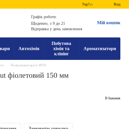
Укр
Рус
Вхід
Графік роботи:
Мій кошик
Щоденно, з 9 до 21
Відправка у день замовлення
Побутова
вари
Автохімія
хімія та
Ароматизатори
клінінг
уги
Полірувальні круги SPTA
ut фіолетовий 150 мм
В бажання
стинами
Замовити швидко