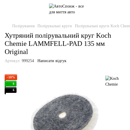
Полірування
Полірувальні круги
Полірувальні круги Koch Chem
Хутряний полірувальний круг Koch
Chemie LAMMFELL-PAD 135 мм
Original
Артикул:
999254
Написати відгук
−10%
6
6