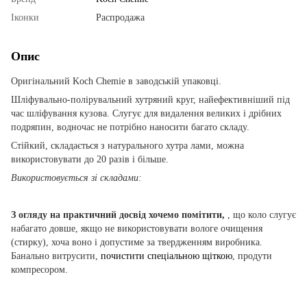
Іконки
Распродажа
Опис
Оригінальний Koch Chemie в заводській упаковці.
Шліфувально-полірувальний хутряний круг, найефективніший під
час шліфування кузова. Слугує для видалення великих і дрібних
подряпин, водночас не потрібно наносити багато складу.
Стійкий, складається з натурального хутра лами, можна
використовувати до 20 разів і більше.
Використовується зі складами:
З огляду на практичний досвід хочемо помітити,
, що коло слугує
набагато довше, якщо не використовувати вологе очищення
(стирку), хоча воно і допустиме за твердженням виробника.
Банально витрусити,
почистити спеціальною щіткою
, продути
компресором.