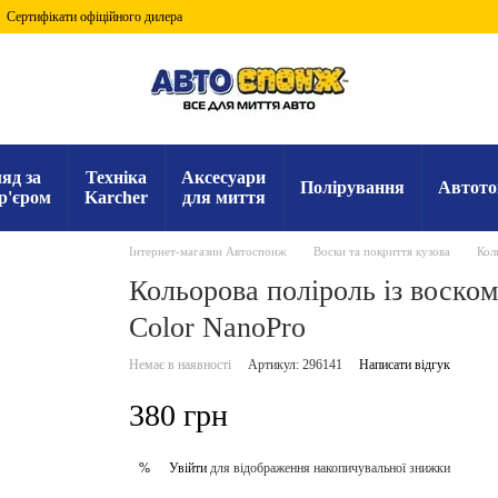
Сертифікати офіційного дилера
яд за
Техніка
Аксесуари
Полірування
Автото
р'єром
Karcher
для миття
Інтернет-магазин Автоспонж
Воски та покриття кузова
Кол
Кольорова поліроль із воск
Color NanoPro
Немає в наявності
Артикул: 296141
Написати відгук
380 грн
Увійти
для відображення накопичувальної знижки
%