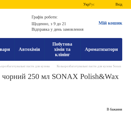
Укр
Рус
Вхід
Графік роботи:
Мій кошик
Щоденно, з 9 до 21
Відправка у день замовлення
Побутова
вари
Автохімія
хімія та
Ароматизатори
клінінг
ьорозбагачувальні пасти для кузова
Кольорозбагачувальні пасти для кузова Sonax
ом чорний 250 мл SONAX Polish&Wax
В бажання