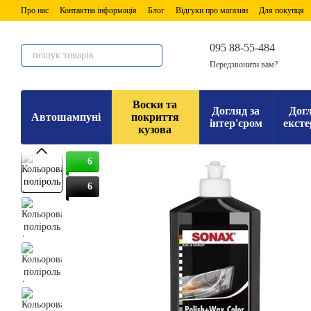
Перейти до основного контенту
Про нас
Контактна інформація
Блог
Відгуки про магазин
Для покупця
095 88-55-484
Передзвонити вам?
Воски та
Догляд за
Догл
Автошампуні
покриття
інтер'єром
ексте
кузова
6
6