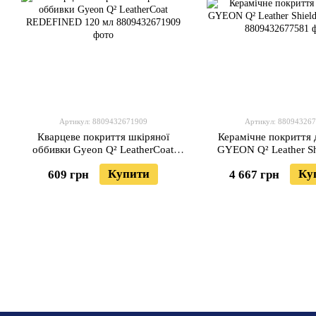
Артикул: 8809432671909
Артикул: 88094326
Кварцеве покриття шкіряної
Керамічне покриття 
оббивки Gyeon Q² LeatherCoat
GYEON Q² Leather S
REDEFINED 120 мл
100мл
Купити
Ку
609 грн
4 667 грн