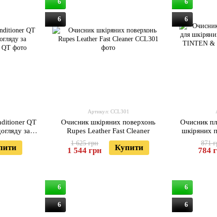
6
6
6
6
Артикул: CCL301
ditioner QT
Очисник шкіряних поверхонь
Очисник пл
огляду за
Rupes Leather Fast Cleaner
шкіряних 
ном
TINTEN
1 625 грн
871 г
пити
Купити
1 544 грн
784 
6
6
6
6