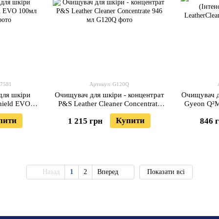
77581
Артикул: G120Q
для шкіри
Очищувач для шкіри - концентрат
Очищувач д
hield EVO
P&S Leather Cleaner Concentrate
Gyeon Q²M 
946 мл
пити
Купити
1 215 грн
846 
Назад
1
2
Вперед
Показати всі