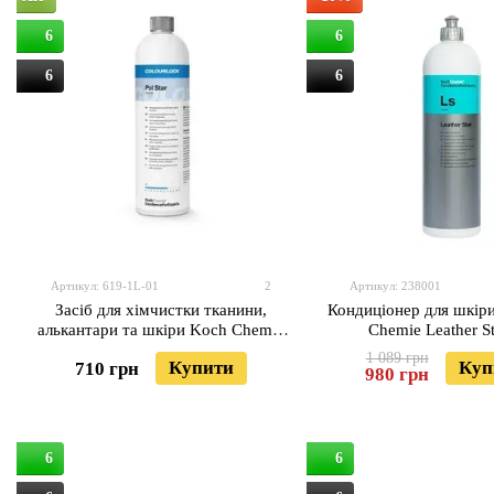
6
6
6
6
Артикул: 619-1L-01
2
Артикул: 238001
Засіб для хімчистки тканини,
Кондиціонер для шкір
алькантари та шкіри Koch Chemie
Chemie Leather St
Pol Star 1 л
1 089 грн
Купити
Куп
710 грн
980 грн
6
6