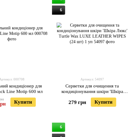
6
Артикул: 000708
Артикул: 54097
ний кондиціонер для
Серветки для очищення та
ack Line Motip 600 мл
кондиціонування шкіри 'Шкіра
Люкс' Turtle Wax LUXE LEATHER
рн
Купити
Купити
279 грн
WIPES (24 шт) 1 уп
грн
6