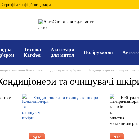
Сертифікати офіційного дилера
яд за
Техніка
Аксесуари
Полірування
Автото
р'єром
Karcher
для миття
Інтернет-магазин Автоспонж
Догляд за інтер'єром
Кондиціонери та очищувачі шкір
Кондиціонери та очищувачі шкір
астику
Кондиціонери та очищувачі шкіри
Нейтраліз
−26%
−7%