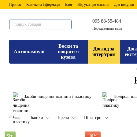
Перейти до основного контенту
Про нас
Контактна інформація
Блог
Відгуки про магазин
Для покупця
095 88-55-484
Передзвонити вам?
Воски та
Догляд за
Догл
Автошампуні
покриття
інтер'єром
ексте
кузова
Засоби чищення тканини і пластику
Поліролі пл
Фільтр
Іконки
Бренд
Ціна, грн
Хіт
−10%