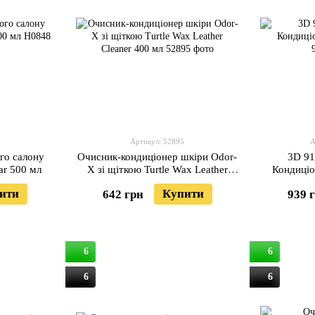
8
Артикул: 52895
А
го салону
Очисник-кондиціонер шкіри Odor-
3D 91
ar 500 мл
X зі щіткою Turtle Wax Leather
Кондиціо
Cleaner 400 мл
ити
Купити
642 грн
939 
6
6
6
6