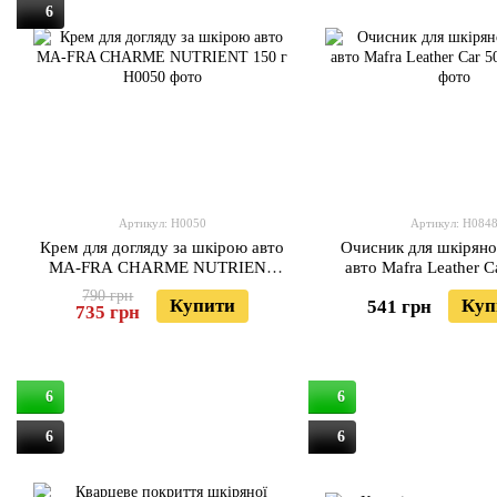
6
Артикул: H0050
Артикул: H084
Крем для догляду за шкірою авто
Очисник для шкіряно
MA-FRA CHARME NUTRIENT
авто Mafra Leather C
150 г
790 грн
Купити
Куп
541 грн
735 грн
6
6
6
6