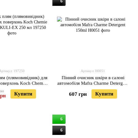
6
Артикул: 197250
Артикул: H0051
ям (плямовивідник) для
Пінний очисник шкіри в салоні
поверхонь Koch Chemie
автомобіля Mafra Charme Detergent
 & KULI-EX 250 мл
150ml
рн
Купити
Купити
607 грн
грн
6
6