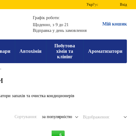
Укр
Рус
Вхід
Графік роботи:
Мій кошик
Щоденно, з 9 до 21
Відправка у день замовлення
Побутова
вари
Автохімія
хімія та
Ароматизатори
клінінг
и
и
атори запахів та очистка кондиционерів
Сортування:
за популярністю
Відображення:
6