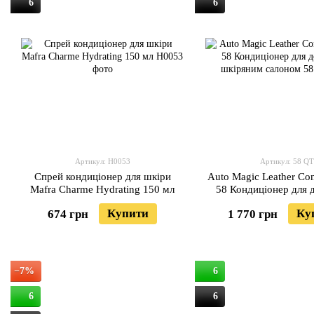
6
6
Артикул: H0053
Артикул: 58 QT
Спрей кондиціонер для шкіри
Auto Magic Leather Con
Mafra Charme Hydrating 150 мл
58 Кондиціонер для д
шкіряним сало
Купити
Ку
674 грн
1 770 грн
−7%
6
6
6