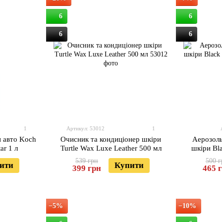
6
6
6
6
1
Артикул: 53012
1
и авто Koch
Очисник та кондиціонер шкіри
Аерозоль
ar 1 л
Turtle Wax Luxe Leather 500 мл
шкіри Bl
539 грн
500 г
ити
Купити
399 грн
465 
−5%
−10%