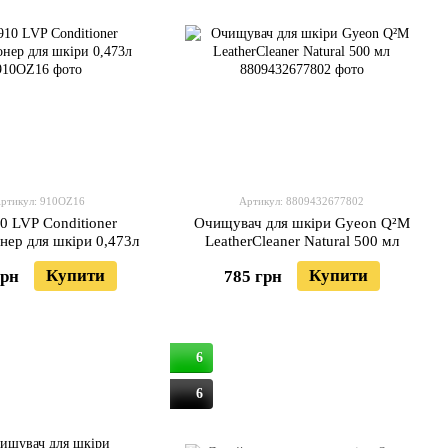
ртикул: 910OZ16
Артикул: 8809432677802
0 LVP Conditioner
Очищувач для шкіри Gyeon Q²M
нер для шкіри 0,473л
LeatherCleaner Natural 500 мл
Купити
Купити
грн
785 грн
6
6