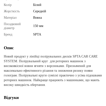
Колір
Білий
Жорсткість
Середній
Матеріал
Вовна
Посадковий
150 мм
діаметр
Бренд
SPTA
Опис
Новий продукт у лінійці полірувальних дисків SPTA CAR CARE
SYSTEM. Полірувальний круг для роторних машинок з
високоякісної вовни ягняти з ворсинками. Призначений для
максимально ефективного різання та зниження ризику появи
голограм. Полірувальні круги сумісні практично з усіма підошвами
роторних машинок. Найкраще працюють з машинками, що мають
високу швидкість обертання.
Відгуки