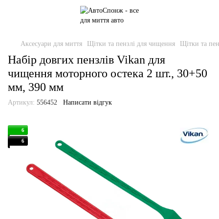
Аксесуари для миття
Щітки та пензлі для чищення
Щітки та пен
Набір довгих пензлів Vikan для
чищення моторного остека 2 шт., 30+50
мм, 390 мм
Артикул:
556452
Написати відгук
6
6