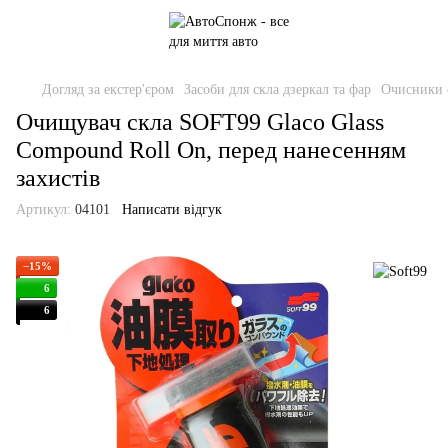
Догляд за екстер'єром
Засоби для скла дзеркал та фар
Очисники 
Очищувач скла SOFT99 Glaco Glass
Compound Roll On, перед нанесенням
захистів
Артикул:
04101
Написати відгук
−15%
6
6