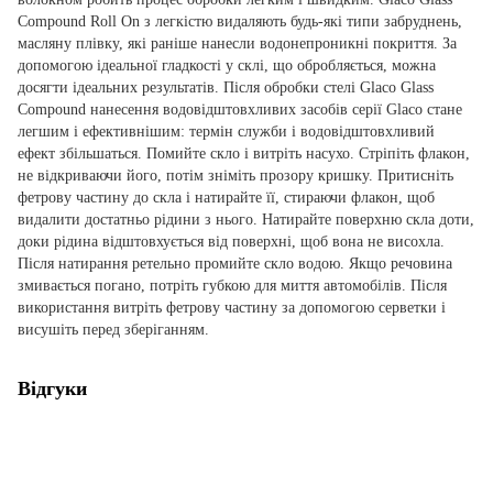
Compound Roll On з легкістю видаляють будь-які типи забруднень,
масляну плівку, які раніше нанесли водонепроникні покриття. За
допомогою ідеальної гладкості у склі, що обробляється, можна
досягти ідеальних результатів. Після обробки стелі Glaco Glass
Compound нанесення водовідштовхливих засобів серії Glaco стане
легшим і ефективнішим: термін служби і водовідштовхливий
ефект збільшаться. Помийте скло і витріть насухо. Стріпіть флакон,
не відкриваючи його, потім зніміть прозору кришку. Притисніть
фетрову частину до скла і натирайте її, стираючи флакон, щоб
видалити достатньо рідини з нього. Натирайте поверхню скла доти,
доки рідина відштовхується від поверхні, щоб вона не висохла.
Після натирання ретельно промийте скло водою. Якщо речовина
змивається погано, потріть губкою для миття автомобілів. Після
використання витріть фетрову частину за допомогою серветки і
висушіть перед зберіганням.
Відгуки