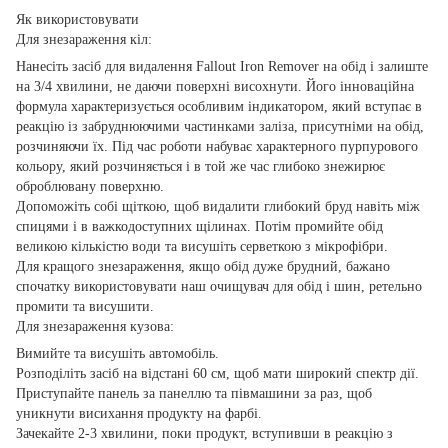
Як використовувати
Для знезараження кіл:
Нанесіть засіб для видалення Fallout Iron Remover на обід і залиште
на 3/4 хвилини, не даючи поверхні висохнути. Його інноваційна
формула характеризується особливим індикатором, який вступає в
реакцію із забруднюючими частинками заліза, присутніми на обід,
розчиняючи їх. Під час роботи набуває характерного пурпурового
кольору, який розчиняється і в той же час глибоко знежирює
оброблювану поверхню.
Допоможіть собі щіткою, щоб видалити глибокий бруд навіть між
спицями і в важкодоступних щілинах. Потім промийте обід
великою кількістю води та висушіть серветкою з мікрофібри.
Для кращого знезараження, якщо обід дуже брудний, бажано
спочатку використовувати наш очищувач для обід і шин, ретельно
промити та висушити.
Для знезараження кузова:
Вимийте та висушіть автомобіль.
Розподіліть засіб на відстані 60 см, щоб мати широкий спектр дії.
Приступайте панель за панеллю та півмашини за раз, щоб
уникнути висихання продукту на фарбі.
Зачекайте 2-3 хвилини, поки продукт, вступивши в реакцію з