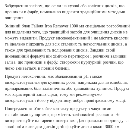
Забруднення залізом, що осіли на кузові або колісних дисків, що
проникли в фарбу, неможливо видалити традиційними методами
очищення.
Змінний блок Fallout Iron Remover 1000 мл спеціально розроблений
для видалення того, що традиційні засоби для очищення дисків не
можуть видалити. Продукт високоефективний і не містить кислоти
та ідеально підходить для всіх сталевих та легкосплавних дисків, а
також для хромованих та полірованих дисків. Завдяки своїй
інноваційній формулі він хімічно перетворює і розчиняє залишки
заліза, що проникли в фарбу, створюючи пурпурний розчин, що
легко змивається, в повній безпеці.
Продукт нетоксичний, має збалансований pH і може
використовуватися для кузовних робіт, наприклад для автомобілів,
припаркованих біля залізничних або трамвайних зупинок. Продукт
має характерний запах сірки, тому ми рекомендуємо
використовувати його у відкритому, добре провітрюваному місці.
Попередження: Уникайте контакту продукту з чавунними
гальмівними супортами, що містять залізовмісні речовини. Не
використовуйте на гарячих поверхнях. Для правильного догляду за
зовнішнім виглядом дисків дезінфікуйте диски кожні 3000 км.