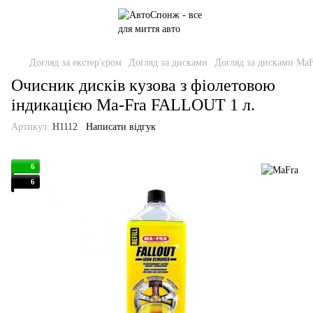
Догляд за екстер'єром
Догляд за дисками
Догляд за дисками MaF
Очисник дисків кузова з фіолетовою
індикацією Ma-Fra FALLOUT 1 л.
Артикул:
H1112
Написати відгук
6
6