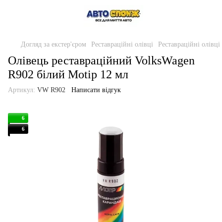
Догляд за екстер'єром
Реставраційні олівці
Реставраційні олівці
Олівець реставраційний VolksWagen
R902 білий Motip 12 мл
Артикул:
VW R902
Написати відгук
6
6