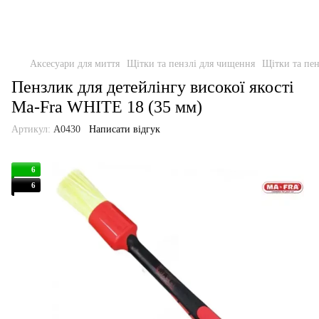
Аксесуари для миття
Щітки та пензлі для чищення
Щітки та пе
Пензлик для детейлінгу високої якості
Ma-Fra WHITE 18 (35 мм)
Артикул:
A0430
Написати відгук
6
6