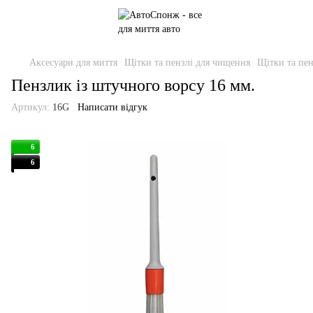
Аксесуари для миття
Щітки та пензлі для чищення
Щітки та пе
Пензлик із штучного ворсу 16 мм.
Артикул:
16G
Написати відгук
6
6