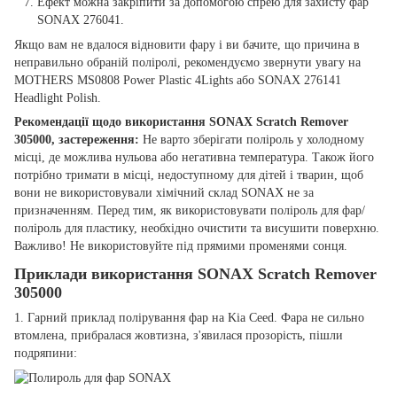
Ефект можна закріпити за допомогою спрею для захисту фар
SONAX 276041.
Якщо вам не вдалося відновити фару і ви бачите, що причина в
неправильно обраній поліролі, рекомендуємо звернути увагу на
MOTHERS MS0808 Power Plastic 4Lights або SONAX 276141
Headlight Polish.
Рекомендації щодо використання SONAX Scratch Remover
305000, застереження:
Не варто зберігати поліроль у холодному
місці, де можлива нульова або негативна температура. Також його
потрібно тримати в місці, недоступному для дітей і тварин, щоб
вони не використовували хімічний склад SONAX не за
призначенням. Перед тим, як використовувати поліроль для фар/
поліроль для пластику, необхідно очистити та висушити поверхню.
Важливо! Не використовуйте під прямими променями сонця.
Приклади використання SONAX Scratch Remover
305000
1. Гарний приклад полірування фар на Kia Ceed. Фара не сильно
втомлена, прибралася жовтизна, з'явилася прозорість, пішли
подряпини: