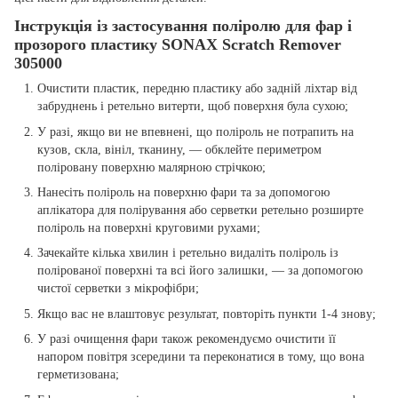
Інструкція із застосування поліролю для фар і
прозорого пластику SONAX Scratch Remover
305000
Очистити пластик, передню пластику або задній ліхтар від
забруднень і ретельно витерти, щоб поверхня була сухою;
У разі, якщо ви не впевнені, що поліроль не потрапить на
кузов, скла, вініл, тканину, — обклейте периметром
поліровану поверхню малярною стрічкою;
Нанесіть поліроль на поверхню фари та за допомогою
аплікатора для полірування або серветки ретельно розширте
поліроль на поверхні круговими рухами;
Зачекайте кілька хвилин і ретельно видаліть поліроль із
полірованої поверхні та всі його залишки, — за допомогою
чистої серветки з мікрофібри;
Якщо вас не влаштовує результат, повторіть пункти 1-4 знову;
У разі очищення фари також рекомендуємо очистити її
напором повітря зсередини та переконатися в тому, що вона
герметизована;