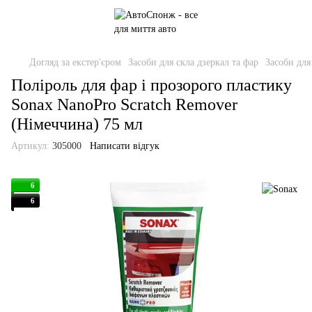
Догляд за екстер'єром
Засоби для скла дзеркал та фар
Засоби для
Поліроль для фар і прозорого пластику
Sonax NanoPro Scratch Remover
(Німеччина) 75 мл
Артикул:
305000
Написати відгук
6
6