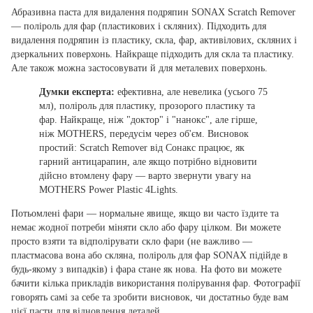
Абразивна паста для видалення подряпин SONAX Scratch Remover
— поліроль для фар (пластикових і скляних). Підходить для
видалення подряпин із пластику, скла, фар, активілових, скляних і
дзеркальних поверхонь. Найкраще підходить для скла та пластику.
Але також можна застосовувати й для металевих поверхонь.
Думки експерта:
ефективна, але невелика (усього 75
мл), поліроль для пластику, прозорого пластику та
фар. Найкраще, ніж "доктор" і "нанокс", але гірше,
ніж MOTHERS, передусім через об'єм. Висновок
простий: Scratch Remover від Сонакс працює, як
гарний антицарапин, але якщо потрібно відновити
дійсно втомлену фару — варто звернути увагу на
MOTHERS Power Plastic 4Lights.
Потьомлені фари — нормальне явище, якщо ви часто їздите та
немає жодної потреби міняти скло або фару цілком. Ви можете
просто взяти та відполірувати скло фари (не важливо —
пластмасова вона або скляна, поліроль для фар SONAX підійде в
будь-якому з випадків) і фара стане як нова. На фото ви можете
бачити кілька прикладів використання полірування фар. Фотографії
говорять самі за себе та зробити висновок, чи достатньо буде вам
цієї пасти для відновлення деталей.