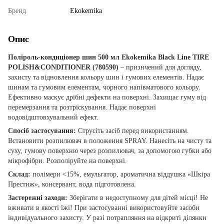
Бренд
Ekokemika
Опис
Поліроль-кондиціонер шин 500 мл Ekokemika Black Line TIRE
POLISH&CONDITIONER (780590)
– признчений для догляду,
захисту та відновлення кольору шин і гумових елементів. Надає
шинам та гумовим елементам, чорного напівматового кольору.
Ефективно маскує дрібні дефекти на поверхні. Захищає гуму від
перемерзання та розтріскування. Надає поверхні
водовідштовхувальний ефект.
Спосіб застосування:
Струсіть засіб перед використанням.
Встановити розпилювач в положення SPRAY. Нанесіть на чисту та
суху, гумову поверхню через розпилювач, за допомогою губки або
мікрофібри. Розполіруйте на поверхні.
Склад:
полімери <15%, емульгатор, ароматична віддушка «Шкіра
Престиж», консервант, вода підготовлена.
Застережні заходи:
Зберігати в недоступному для дітей місці! Не
вживати в якості їжі! При застосуванні використовуйте засоби
індивідуального захисту. У разі потрапляння на відкриті ділянки