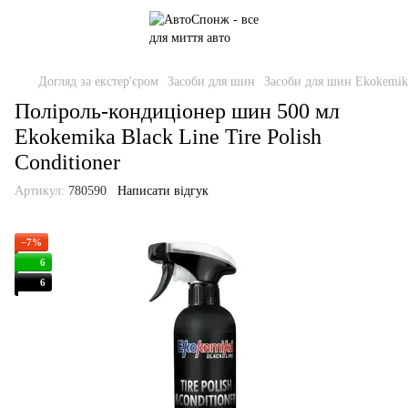
Догляд за екстер'єром
Засоби для шин
Засоби для шин Ekokemik
Поліроль-кондиціонер шин 500 мл
Ekokemika Black Line Tire Polish
Conditioner
Артикул:
780590
Написати відгук
−7%
6
6