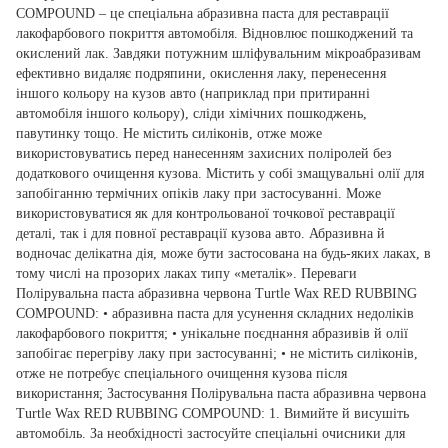
COMPOUND – це спеціальна абразивна паста для реставрації
лакофарбового покриття автомобіля. Відновлює пошкоджений та
окислений лак. Завдяки потужним шліфувальним мікроабразивам
ефективно видаляє подряпини, окислення лаку, перенесення
іншого кольору на кузов авто (наприклад при притиранні
автомобіля іншого кольору), сліди хімічних пошкоджень,
павутинку тощо. Не містить силіконів, отже може
використовуватись перед нанесенням захисних поліролей без
додаткового очищення кузова. Містить у собі змащувальні олії для
запобіганню термічних опіків лаку при застосуванні. Може
використовуватися як для контрольованої точкової реставрації
деталі, так і для повної реставрації кузова авто. Абразивна й
водночас делікатна дія, може бути застосована на будь-яких лаках, в
тому числі на прозорих лаках типу «металік». Переваги
Полірувальна паста абразивна червона Turtle Wax RED RUBBING
COMPOUND: • абразивна паста для усунення складних недоліків
лакофарбового покриття; • унікальне поєднання абразивів й олії
запобігає перегріву лаку при застосуванні; • не містить силіконів,
отже не потребує спеціального очищення кузова після
використання; Застосування Полірувальна паста абразивна червона
Turtle Wax RED RUBBING COMPOUND: 1. Вимийте й висушіть
автомобіль. За необхідності застосуйте спеціальні очисники для