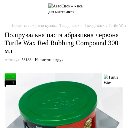
Воски та покриття кузова
Тверді воски
Тверді воски Turtle Wax
Полірувальна паста абразивна червона
Turtle Wax Red Rubbing Compound 300
мл
Артикул:
53188
Написати відгук
6
6