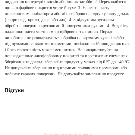
видалення попередніх восків або інших засобів. 2. Переконайтеся,
що лакофарбове покриття чисте й сухе. 3. Нанесіть пасту
поролоновим аплікатором або мікрофіброю на одну кузовну деталь
(наприклад: крило, двері або дах). 4. З відчутним зусиллям
обробіть поверхню круговими й поперечними рухами. 4. Видаліть
надлишки пасти чистою мікрофібровою тканиною. Поради
виробника: не рекомендується обробка на гарячому кузові та/або
під прямими сонячними променями, оскільки засіб швидко висихає
і його ефективність може зменшитись. Не використовуйте на
пошкодженому лакофарбовому покритті та пластикових елементах.
Зберігання та догляд: зберігайте продукт у межах від 0 ºC до +40 ºC.
Не допускайте зберігання під прямими сонячними променями або
поблизу гарячих поверхонь. Не допускайте замерзання продукту.
Відгуки