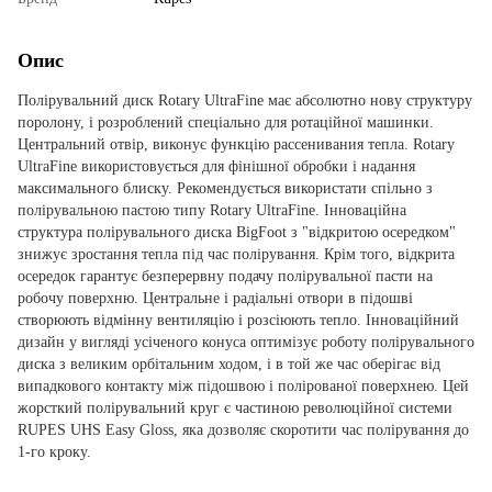
Опис
Полірувальний диск Rotary UltraFine має абсолютно нову структуру
поролону, і розроблений спеціально для ротаційної машинки.
Центральний отвір, виконує функцію рассенивания тепла. Rotary
UltraFine використовується для фінішної обробки і надання
максимального блиску. Рекомендується використати спільно з
полірувальною пастою типу Rotary UltraFine. Інноваційна
структура полірувального диска BigFoot з "відкритою осередком"
знижує зростання тепла під час полірування. Крім того, відкрита
осередок гарантує безперервну подачу полірувальної пасти на
робочу поверхню. Центральне і радіальні отвори в підошві
створюють відмінну вентиляцію і розсіюють тепло. Інноваційний
дизайн у вигляді усіченого конуса оптимізує роботу полірувального
диска з великим орбітальним ходом, і в той же час оберігає від
випадкового контакту між підошвою і полірованої поверхнею. Цей
жорсткий полірувальний круг є частиною революційної системи
RUPES UHS Easy Gloss, яка дозволяє скоротити час полірування до
1-го кроку.