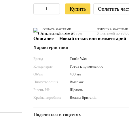
Купить
Оплатить час
ОПЛАТА ЧАСТЯМИ
ПОКУПКА ЧАСТЯМИ
6 платежей по 93.00 грн
6 платежей по 93.00
Описание
Новый отзыв или комментарий
Характеристики
Бренд
Turtle Wax
Концентрат
Готов к применению
Об'єм
400 мл
Піноутворення
Высокое
Рівень PН:
Щелочь
Країна виробник
Велика Британія
Поделиться в соцсетях