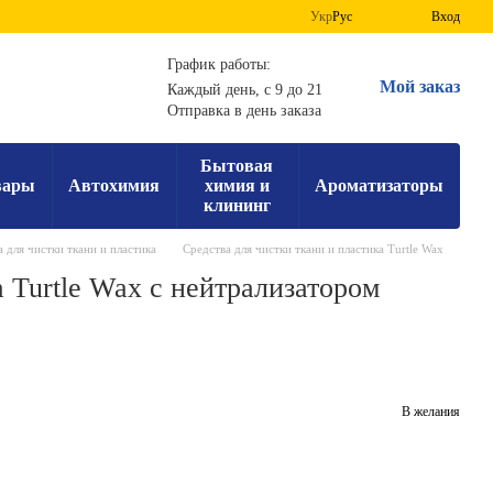
Укр
Рус
Вход
График работы:
Мой заказ
Каждый день, с 9 до 21
Отправка в день заказа
Бытовая
вары
Автохимия
химия и
Ароматизаторы
клининг
 для чистки ткани и пластика
Средства для чистки ткани и пластика Turtle Wax
 Turtle Wax с нейтрализатором
В желания