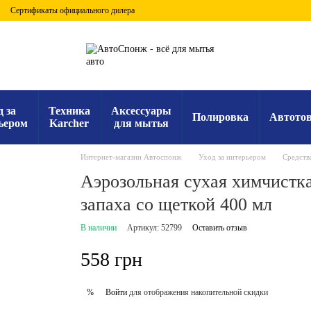
Сертификаты официального дилера
д за
Техника
Аксессуары
Полировка
Автото
ьером
Karcher
для мытья
Интернет-магазин Автоспонж
Уход за интерьером
Средства
Аэрозольная сухая химчистка
запаха со щеткой 400 мл
В наличии
Артикул: 52799
Оставить отзыв
558 грн
Войти
для отображения накопительной скидки
%