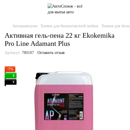
Автошампуни
Химия для бесконтактной мойки
Химия для беск
Активная гель-пена 22 кг Ekokemika
Pro Line Adamant Plus
Артикул:
780187
Оставить отзыв
−7%
6
6