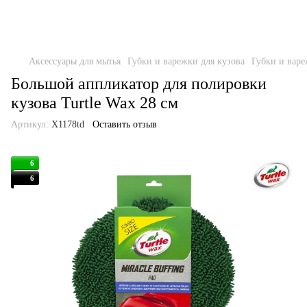
Аксессуары для мытья
Губки и варежки для кузова
Губки и варе
Большой аппликатор для полировки
кузова Turtle Wax 28 см
Артикул:
X1178td
Оставить отзыв
6
6