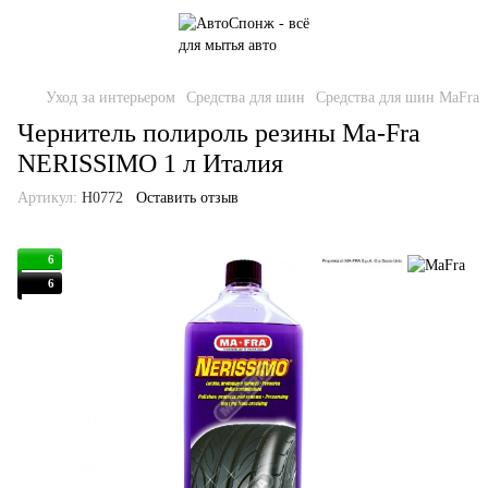
Уход за интерьером
Средства для шин
Средства для шин MaFra
Чернитель полироль резины Ma-Fra
NERISSIMO 1 л Италия
Артикул:
H0772
Оставить отзыв
6
6