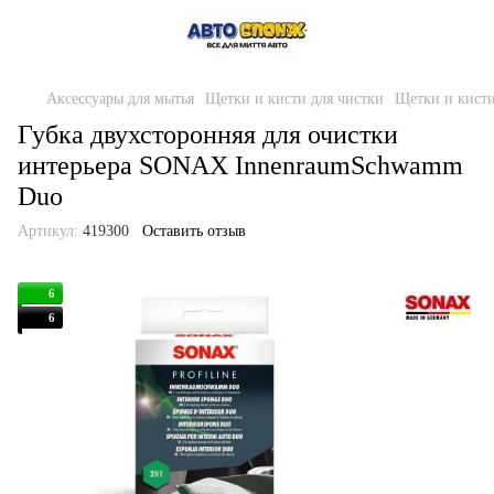
Аксессуары для мытья
Щетки и кисти для чистки
Щетки и кисти
Губка двухсторонняя для очистки
интерьера SONAX InnenraumSchwamm
Duo
Артикул:
419300
Оставить отзыв
6
6