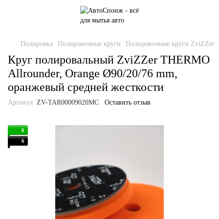
Полировка
Полировочные круги
Полировочные круги ZviZZer
Круг полировальный ZviZZer THERMO
Allrounder, Orange Ø90/20/76 mm,
оранжевый средней жесткости
Артикул:
ZV-TAR00009020MC
Оставить отзыв
6
6