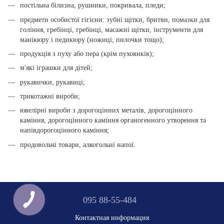
постільна білизна, рушники, покривала, пледи;
предмети особистої гігієни: зубні щітки, бритви, помазки для
гоління, гребінці, гребінці, масажні щітки, інструменти для
манікюру і педикюру (ножиці, пилочки тощо);
продукція з пуху або пера (крім пуховиків);
м'які іграшки для дітей;
рукавички, рукавиці;
трикотажні вироби;
ювелірні вироби з дорогоцінних металів, дорогоцінного
каміння, дорогоцінного каміння органогенного утворення та
напівдорогоцінного каміння;
продовольчі товари, алкогольні напої.
095 88-55-484
Контактная информация