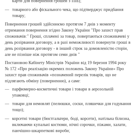
карти для повернення грошей з ПІБ);
товарного або фіскального чека, що підтверджує придбання
товару;
Повернення грошей здійснюємо протягом 7 днів з моменту
отримання повернення згідно Закону України "Про захист прав
споживачів:" Гроші, сплачені за товар, повертаються споживачеві у
день розірвання договору, а в разі неможливості повернути гроші в
день розірвання договору - в інший строк за домовленістю сторін,
але не пізніше ніж протягом семи днів "
Постановою Кабінету Міністрів України від 19 березня 1994 року
№ 172 «Про реалізацію окремих положень Закону України« Про
захист прав споживачів »позначений перелік товарів, що не
підлягають обміну (поверненню), а саме:
парфюмерно-косметичні товари і товари в аерозольній
упаковці;
товари для немовлят (пелюшки, соски, пляшечки для годування
тощо);
корсетні товари (бюстгальтери, боді, корсети), натільна білизна,
включаючи купальні костюми, нічні сорочки, піжами, халати,
панчішно-шкарпеткові вироби;