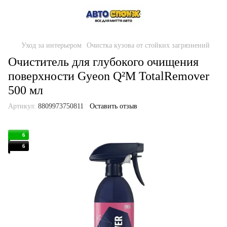
Уход за интерьером
Очистка кузова от стойких загрязнений
Очиститель для глубокого очищения
поверхности Gyeon Q²M TotalRemover
500 мл
Артикул:
8809973750811
Оставить отзыв
6
6