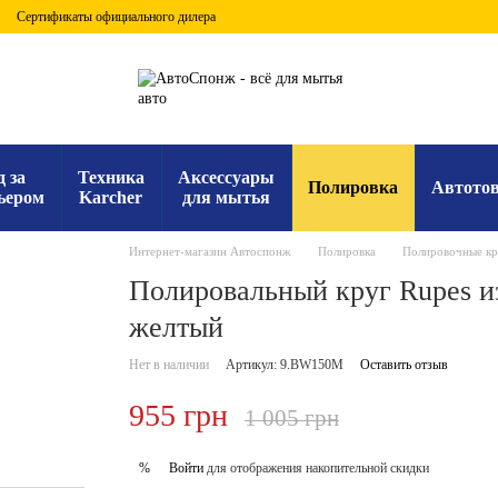
Сертификаты официального дилера
д за
Техника
Аксессуары
Полировка
Автото
ьером
Karcher
для мытья
Интернет-магазин Автоспонж
Полировка
Полировочные кр
Полировальный круг Rupes 
желтый
Нет в наличии
Артикул: 9.BW150M
Оставить отзыв
955 грн
1 005 грн
Войти
для отображения накопительной скидки
%