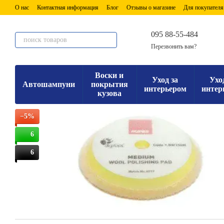
Перейти к основному контенту
О нас
Контактная информация
Блог
Отзывы о магазине
Для покупателя
095 88-55-484
Перезвонить вам?
Воски и
Уход за
Ухо
Автошампуни
покрытия
интерьером
интер
кузова
−5%
6
6