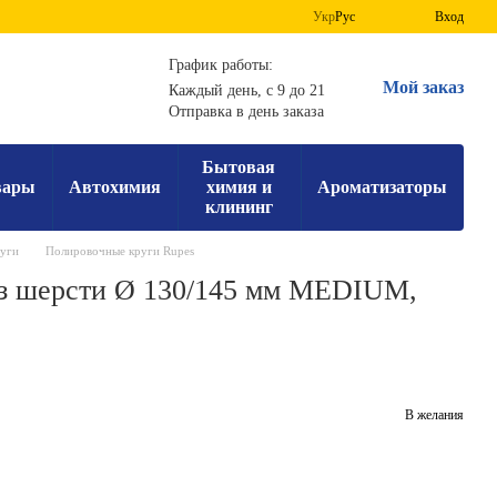
Укр
Рус
Вход
График работы:
Мой заказ
Каждый день, с 9 до 21
Отправка в день заказа
Бытовая
вары
Автохимия
химия и
Ароматизаторы
клининг
уги
Полировочные круги Rupes
из шерсти Ø 130/145 мм MEDIUM,
В желания