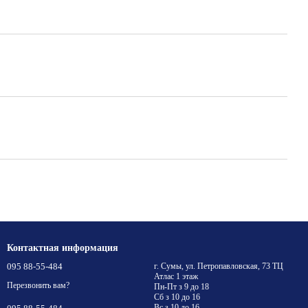
Контактная информация
095 88-55-484
г. Сумы, ул. Петропавловская, 73 ТЦ
Атлас 1 этаж
Перезвонить вам?
Пн-Пт з 9 до 18
Сб з 10 до 16
Вс з 10 до 16