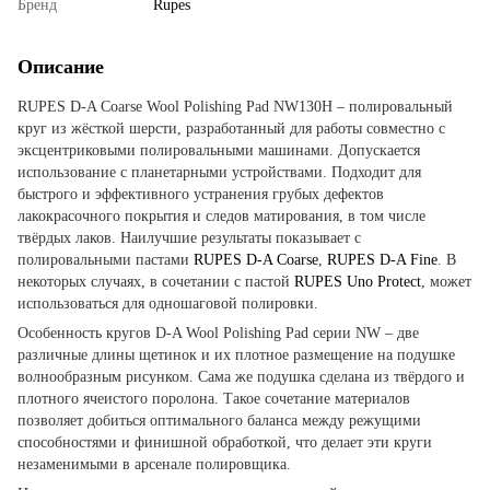
Бренд
Rupes
Описание
RUPES D-A Coarse Wool Polishing Pad NW130H – полировальный
круг из жёсткой шерсти, разработанный для работы совместно с
эксцентриковыми полировальными машинами. Допускается
использование с планетарными устройствами. Подходит для
быстрого и эффективного устранения грубых дефектов
лакокрасочного покрытия и следов матирования, в том числе
твёрдых лаков. Наилучшие результаты показывает с
полировальными пастами
RUPES D-A Coarse
,
RUPES D-A Fine
. В
некоторых случаях, в сочетании с пастой
RUPES Uno Protect
, может
использоваться для одношаговой полировки.
Особенность кругов D-A Wool Polishing Pad серии NW – две
различные длины щетинок и их плотное размещение на подушке
волнообразным рисунком. Сама же подушка сделана из твёрдого и
плотного ячеистого поролона. Такое сочетание материалов
позволяет добиться оптимального баланса между режущими
способностями и финишной обработкой, что делает эти круги
незаменимыми в арсенале полировщика.