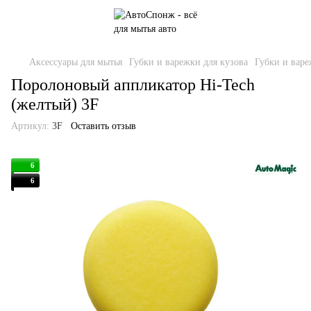
Аксессуары для мытья
Губки и варежки для кузова
Губки и варе
Поролоновый аппликатор Hi-Tech
(желтый) 3F
Артикул:
3F
Оставить отзыв
6
6