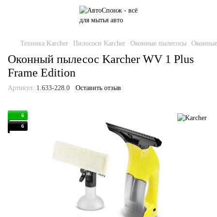
Техника Karcher
Пилососи Karcher
Оконные пылесосы
Оконные
Оконный пылесос Karcher WV 1 Plus
Frame Edition
Артикул:
1.633-228.0
Оставить отзыв
6
6