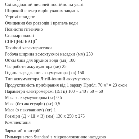
Світлодіодний дисплей постійно на увазі
Широкий спектр вирішуваних завдань
Утричі швидше
Очищення без розводів і крапель води
Повністю гігієнічно
Стандарт якості
СПЕЦИФІКАЦІЇ
Технічні характеристики
Робоча ширина всмоктуючої насадки (мм) 250
Об'єм бака для брудної води (мл) 100
Час роботи аккумулятора (хв) 25
Година заряджання аккумулятора (хв) 150
Тип аккумулятора Літій-іонний аккумулятор
Продуктивність прибирання від 1 заряду Прибл. 70 м² = 23 окон
Параметри електромережі (В/Гц) 100 – 240 / 50 – 60
Маса з аккумулятором (кг) 0,5
Маса (без аксесуарів) (кг) 0,5
Маса (з пакуванням) (кг) 1
Розміри (Д × Ш × В) (мм) 130 x 250 x 275
Комплектація
Зарядний пристрій
Пульверизатор Standard з мікроволоконною насадкою