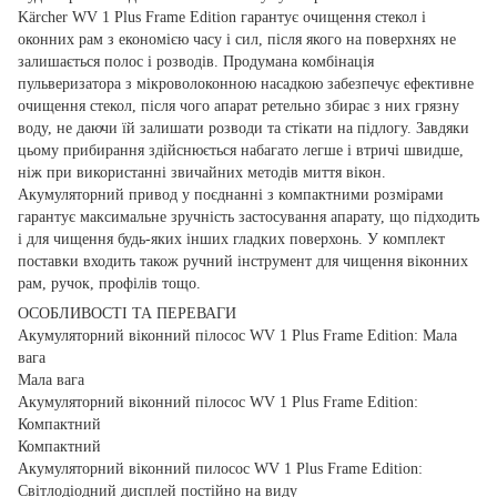
Kärcher WV 1 Plus Frame Edition гарантує очищення стекол і
оконних рам з економією часу і сил, після якого на поверхнях не
залишається полос і розводів. Продумана комбінація
пульверизатора з мікроволоконною насадкою забезпечує ефективне
очищення стекол, після чого апарат ретельно збирає з них грязну
воду, не даючи їй залишати розводи та стікати на підлогу. Завдяки
цьому прибирання здійснюється набагато легше і втричі швидше,
ніж при використанні звичайних методів миття вікон.
Акумуляторний привод у поєднанні з компактними розмірами
гарантує максимальне зручність застосування апарату, що підходить
і для чищення будь-яких інших гладких поверхонь. У комплект
поставки входить також ручний інструмент для чищення віконних
рам, ручок, профілів тощо.
ОСОБЛИВОСТІ ТА ПЕРЕВАГИ
Акумуляторний віконний пілосос WV 1 Plus Frame Edition: Мала
вага
Мала вага
Акумуляторний віконний пілосос WV 1 Plus Frame Edition:
Компактний
Компактний
Акумуляторний віконний пилосос WV 1 Plus Frame Edition:
Світлодіодний дисплей постійно на виду