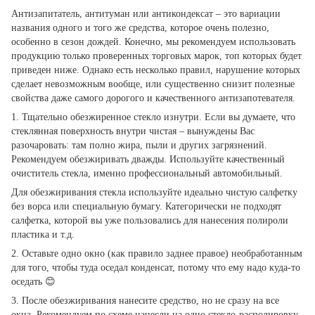
Антизапитатель, антитуман или антикондексат – это вариации
названия одного и того же средства, которое очень полезно,
особенно в сезон дождей. Конечно, мы рекомендуем использовать
продукцию только проверенных торговых марок, топ которых будет
приведен ниже. Однако есть несколько правил, нарушение которых
сделает невозможным вообще, или существенно снизит полезные
свойства даже самого дорогого и качественного антизапотевателя.
1. Тщательно обезжиренное стекло изнутри. Если вы думаете, что
стеклянная поверхность внутри чистая – вынуждены Вас
разочаровать: там полно жира, пыли и других загрязнений.
Рекомендуем обезжиривать дважды. Используйте качественный
очиститель стекла, именно профессиональный автомобильный.
Для обезжиривания стекла используйте идеально чистую салфетку
без ворса или специальную бумагу. Категорически не подходят
салфетка, которой вы уже пользовались для нанесения полироли
пластика и т.д.
2. Оставьте одно окно (как правило заднее правое) необработанным
для того, чтобы туда оседал конденсат, потому что ему надо куда-то
оседать 😊
3. После обезжиривания нанесите средство, но не сразу на все
окна. Рекомендуем по схеме нанесли на одно стекло-располировку.