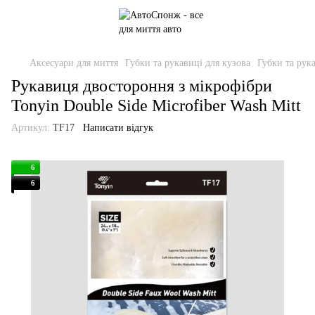
Аксесуари для миття
Губки та рукавиці для кузова
Губки та рук
Рукавиця двостороння з мікрофібри
Tonyin Double Side Microfiber Wash Mitt
Артикул:
TF17
Написати відгук
6
6