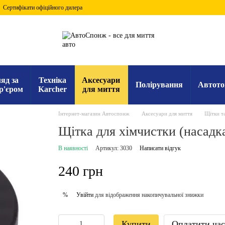
Сертифікати офіційного дилера
яд за
Техніка
Аксесуари
Полірування
Автото
р'єром
Karcher
для миття
Інтернет-магазин Автоспонж
Аксесуари для миття
Щітки та
Щітка для хімчистки (насадк
В наявності
Артикул: 3030
Написати відгук
240 грн
Увійти
для відображення накопичувальної знижки
%
Купити
Оплатити ча