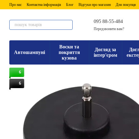
Перейти до основного контенту
Про нас
Контактна інформація
Блог
Відгуки про магазин
Для покупця
095 88-55-484
Передзвонити вам?
Воски та
Догляд за
Догл
Автошампуні
покриття
інтер'єром
ексте
кузова
6
6