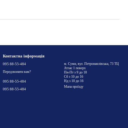
Контактна інформація
095 88-55-484
м. Суми, вул. Петропавлівська, 73 ТЦ
Атлас 1 поверх
Передзвонити вам?
Пн-Пт з 9 до 18
Сб з 10 до 16
Нд з 10 до 16
095 88-55-484
Мапа проїзду
095 88-55-484