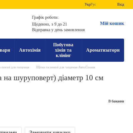
Укр
Рус
Вхід
Графік роботи:
Мій кошик
Щоденно, з 9 до 21
Відправка у день замовлення
Побутова
вари
Автохімія
хімія та
Ароматизатори
клінінг
 пензлі для чищення
Щітки та пензлі для чищення АвтоСпонж
а на шуруповерт) діаметр 10 см
В бажання
стинами
Замовити швидко