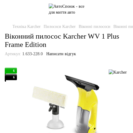
Техніка Karcher
Пилососи Karcher
Віконні пилососи
Віконні пи
Віконний пилосос Karcher WV 1 Plus
Frame Edition
Артикул:
1.633-228.0
Написати відгук
6
6