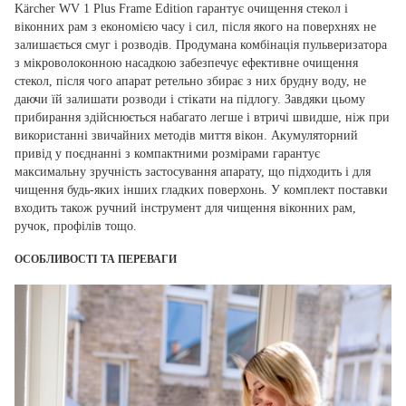
Kärcher WV 1 Plus Frame Edition гарантує очищення стекол і
віконних рам з економією часу і сил, після якого на поверхнях не
залишається смуг і розводів. Продумана комбінація пульверизатора
з мікроволоконною насадкою забезпечує ефективне очищення
стекол, після чого апарат ретельно збирає з них брудну воду, не
даючи їй залишати розводи і стікати на підлогу. Завдяки цьому
прибирання здійснюється набагато легше і втричі швидше, ніж при
використанні звичайних методів миття вікон. Акумуляторний
привід у поєднанні з компактними розмірами гарантує
максимальну зручність застосування апарату, що підходить і для
чищення будь-яких інших гладких поверхонь. У комплект поставки
входить також ручний інструмент для чищення віконних рам,
ручок, профілів тощо.
ОСОБЛИВОСТІ ТА ПЕРЕВАГИ