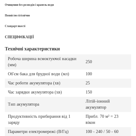
Очищення без розводів і крапель води
Повністю гігієнічно
Стандарт якості
СПЕЦИФІКАЦІЇ
Технічні характеристики
Робоча ширина всмоктуючої насадки
250
(мм)
Об'єм бака для брудної води (мл)
100
Час роботи акумулятора (хв)
25
Час зарядки акумулятора (хв)
150
Літій-іонний
Тип акумулятора
акумулятор
Продуктивність прибирання від 1
Прибл. 70 м² = 23
заряду
вікон
Параметри електромережі (В/Гц)
100 - 240 / 50 - 60