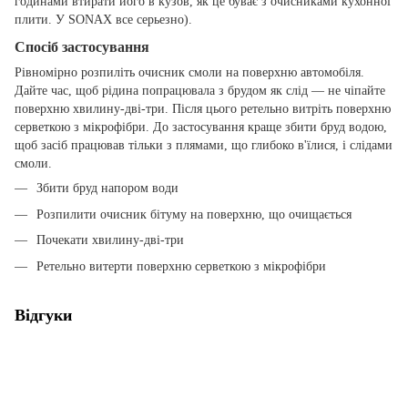
годинами втирати його в кузов, як це буває з очисниками кухонної
плити. У SONAX все серьезно).
Спосіб застосування
Рівномірно розпиліть очисник смоли на поверхню автомобіля.
Дайте час, щоб рідина попрацювала з брудом як слід — не чіпайте
поверхню хвилину-дві-три. Після цього ретельно витріть поверхню
серветкою з мікрофібри. До застосування краще збити бруд водою,
щоб засіб працював тільки з плямами, що глибоко в'їлися, і слідами
смоли.
Збити бруд напором води
Розпилити очисник бітуму на поверхню, що очищається
Почекати хвилину-дві-три
Ретельно витерти поверхню серветкою з мікрофібри
Відгуки