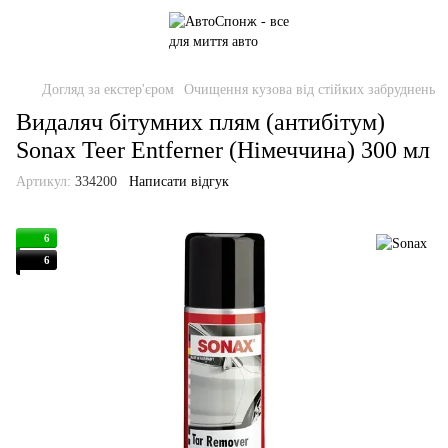
Догляд за екстер'єром
Очищення кузова від стійких забруднень
Видаляч бітумних плям (антибітум)
Sonax Teer Entferner (Німеччина) 300 мл
Артикул:
334200
Написати відгук
6
6