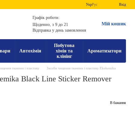
Укр
Рус
Вхід
Графік роботи:
Мій кошик
Щоденно, з 9 до 21
Відправка у день замовлення
Побутова
вари
Автохімія
хімія та
Ароматизатори
клінінг
ищення тканини і пластику
Засоби чищення тканини і пластику Ekokemika
emika Black Line Sticker Remover
В бажання