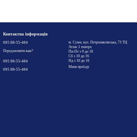
Контактна інформація
095 88-55-484
м. Суми, вул. Петропавлівська, 73 ТЦ
Атлас 1 поверх
Передзвонити вам?
Пн-Пт з 9 до 18
Сб з 10 до 16
Нд з 10 до 16
095 88-55-484
Мапа проїзду
095 88-55-484