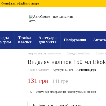
Сертифікати офіційного дилера
яд за
Техніка
Аксесуари
Полірування
Автото
р'єром
Karcher
для миття
Інтернет-магазин Автоспонж
Догляд за інтер'єром
Засоби ч
Видаляч наліпок 150 мл Ekok
Немає в наявності
Артикул: 401196
Написати відгук
131 грн
141 грн
Увійти
для відображення накопичувальної знижки
%
Повідомити, коли з'явиться