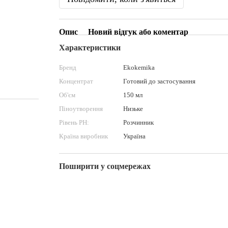
Опис
Новий відгук або коментар
Характеристики
Бренд
Ekokemika
Концентрат
Готовий до застосування
Об'єм
150 мл
Піноутворення
Низьке
Рівень PН:
Розчинник
Країна виробник
Україна
Поширити у соцмережах