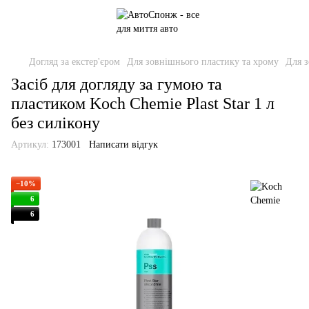
Догляд за екстер'єром
Для зовнішнього пластику та хрому
Для з
Засіб для догляду за гумою та
пластиком Koch Chemie Plast Star 1 л
без силікону
Артикул:
173001
Написати відгук
−10%
6
6