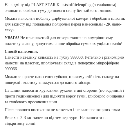
На відміну від PLAST STAR Kunststofftiefenpfleg (з силіконом)
очищає та освіжає гуму до нового стану без зайвого глянцю.
Можна наносити поблизу фарбувальної камери і обробляти пластик
для захисту від попадання поліролей перед нанесенням «2К нано-
лаку».
УВАГА!
Не призначений для використання на внутрішньому
пластику салону, допустима лише обробка гумових ущільнювачів!
Спосіб нанесення:
Нанести невелику кількість на губку 999038. Ретельно і рівномірно
нанести на пластик, вполірувати склад в поверхню мікрофіброю
999066.
Можливе просте нанесення губкою, причому стійкість складу на
поверхні пластику знижується до одного місяця.
На шини наносити круговими рухами в дві сторони (по годинній і
проти годинникової) для підняття ворсу гуми, глибокого очищення
та глибокого просочення шин.
Після повного висихання не мажеться і не залишає жирних плям.
Висихає 2-3 хв. залежно від температури. Не наносити на
відкритому сонці.