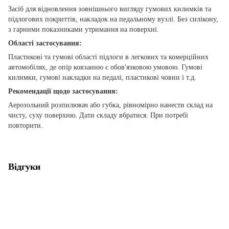
Засіб для відновлення зовнішнього вигляду гумових килимків та
підлогових покриттів, накладок на педальному вузлі. Без силікону,
з гарними показниками утримання на поверхні.
Області застосування:
Пластикові та гумові області підлоги в легкових та комерційних
автомобілях, де опір ковзанню є обов'язковою умовою. Гумові
килимки, гумові накладки на педалі, пластикові човни і т.д.
Рекомендації щодо застосування:
Аерозольний розпилювач або губка, рівномірно нанести склад на
чисту, суху поверхню. Дати складу вбратися. При потребі
повторити.
Відгуки