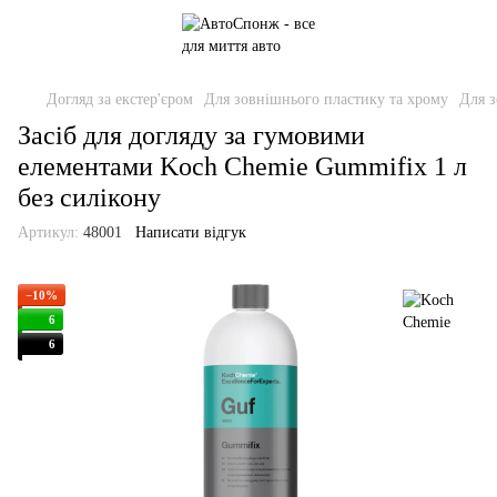
Догляд за екстер'єром
Для зовнішнього пластику та хрому
Для з
Засіб для догляду за гумовими
елементами Koch Chemie Gummifix 1 л
без силікону
Артикул:
48001
Написати відгук
−10%
6
6