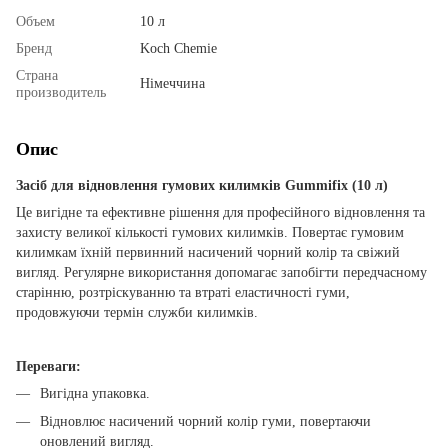
Объем
10 л
Бренд
Koch Chemie
Страна
Німеччина
производитель
Опис
Засіб для відновлення гумових килимків Gummifix (10 л)
Це вигідне та ефективне рішення для професійного відновлення та
захисту великої кількості гумових килимків. Повертає гумовим
килимкам їхній первинний насичений чорний колір та свіжий
вигляд. Регулярне використання допомагає запобігти передчасному
старінню, розтріскуванню та втраті еластичності гуми,
продовжуючи термін служби килимків.
Переваги:
Вигідна упаковка.
Відновлює насичений чорний колір гуми, повертаючи
оновлений вигляд.