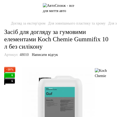
Догляд за екстер'єром
Для зовнішнього пластику та хрому
Для з
Засіб для догляду за гумовими
елементами Koch Chemie Gummifix 10
л без силікону
Артикул:
48010
Написати відгук
−10%
6
6