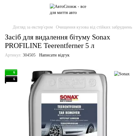
Догляд за екстер'єром
Очищення кузова від стійких забруднень
Засіб для видалення бітуму Sonax
PROFILINE Teerentferner 5 л
Артикул:
304505
Написати відгук
6
6