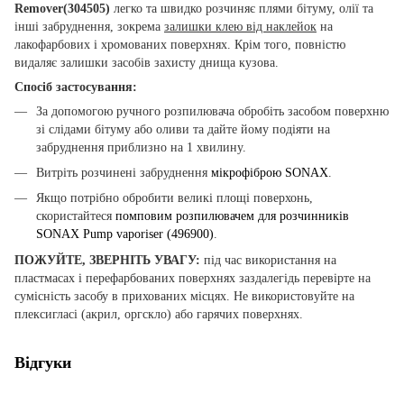
Remover(304505)
легко та швидко розчиняє плями бітуму, олії та
інші забруднення, зокрема
залишки клею від наклейок
на
лакофарбових і хромованих поверхнях. Крім того, повністю
видаляє залишки засобів захисту днища кузова.
Спосіб застосування:
За допомогою ручного розпилювача обробіть засобом поверхню
зі слідами бітуму або оливи та дайте йому подіяти на
забруднення приблизно на 1 хвилину.
Витріть розчинені забруднення
мікрофіброю SONAX
.
Якщо потрібно обробити великі площі поверхонь,
скористайтеся
помповим розпилювачем для розчинників
SONAX Pump vaporiser (496900)
.
ПОЖУЙТЕ, ЗВЕРНІТЬ УВАГУ:
під час використання на
пластмасах і перефарбованих поверхнях заздалегідь перевірте на
сумісність засобу в прихованих місцях. Не використовуйте на
плексигласі (акрил, оргскло) або гарячих поверхнях.
Відгуки