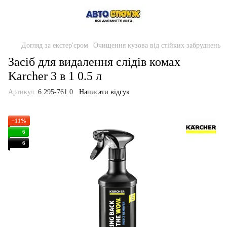
Догляд за екстер'єром
Очищення кузова від стійких забруднень
Засіб для видалення слідів комах
Karcher 3 в 1 0.5 л
Артикул:
6.295-761.0
Написати відгук
−11%
6
6