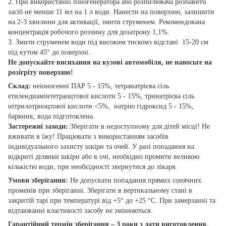
2. При використанні піногенератора або розпилювача розбавити
засіб не менше 11 мл на 1 л води. Нанести на поверхню, залишити
на 2-3 хвилини для активації, змити струменем. Рекомендована
концентрація робочого розчину для дозатрону 1,1%.
3. Змити струменем води під високим тискомз відстані 15-20 см
під кутом 45° до поверхні.
Не допускайте висихання на кузові автомобіля, не наносьте на
розігріту поверхню!
Склад:
неіоногенні ПАР 5 - 15%, тетранатрієва сіль
етилендиамінтетраоцтової кислоти 5 - 15%, тринатрієва сіль
нітрилотриоцтової кислоти <5%, натрію гідроксид 5 - 15%,
барвник, вода підготовлена.
Заcтережні заходи:
Зберігати в недоступному для дітей місці! Не
вживати в їжу! Працювати з використанням засобів
індивідуального захисту шкіри та очей. У разі попадання на
відкриті ділянки шкіри або в очі, необхідно промити великою
кількістю води, при необхідності звернутися до лікаря.
Умови зберігання:
Не допускати попадання прямих сонячних
променів при зберіганні. Зберігати в вертикальному стані в
закритій тарі при температурі від +5° до +25 °С. При замерзанні та
відтаюванні властивості засобу не змінюються.
Гарантійний термін зберігання – 3 роки з дати виготовлення.