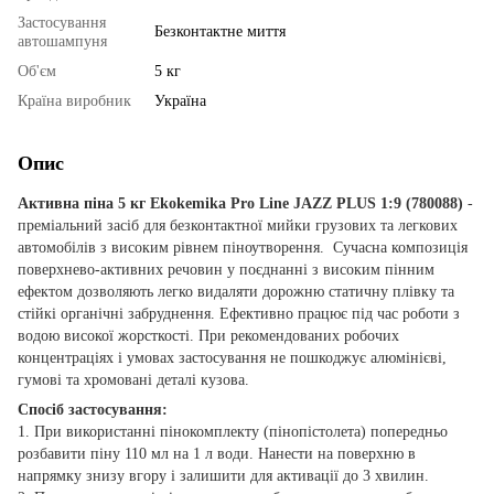
Застосування
Безконтактне миття
автошампуня
Об'єм
5 кг
Країна виробник
Україна
Опис
Активна піна 5 кг Ekokemika Pro Line JAZZ PLUS 1:9 (780088)
-
преміальний засіб для безконтактної мийки грузових та легкових
автомобілів з високим рівнем піноутворення. Сучасна композиція
поверхнево-активних речовин у поєднанні з високим пінним
ефектом дозволяють легко видаляти дорожню статичну плівку та
стійкі органічні забруднення. Ефективно працює під час роботи з
водою високої жорсткості. При рекомендованих робочих
концентраціях і умовах застосування не пошкоджує алюмінієві,
гумові та хромовані деталі кузова.
Спосіб застосування:
1. При використанні пінокомплекту (пінопістолета) попередньо
розбавити піну 110 мл на 1 л води. Нанести на поверхню в
напрямку знизу вгору і залишити для активації до 3 хвилин.