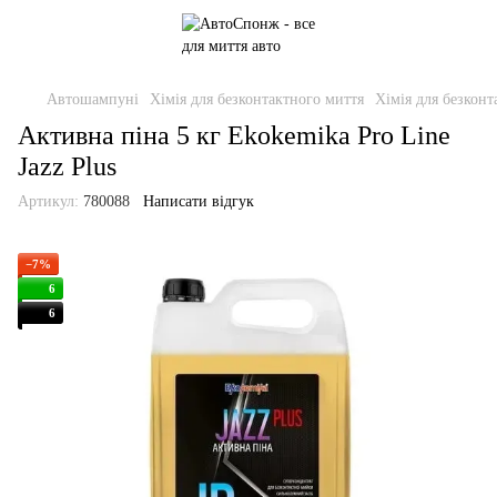
Автошампуні
Хімія для безконтактного миття
Хімія для безкон
Активна піна 5 кг Ekokemika Pro Line
Jazz Plus
Артикул:
780088
Написати відгук
−7%
6
6