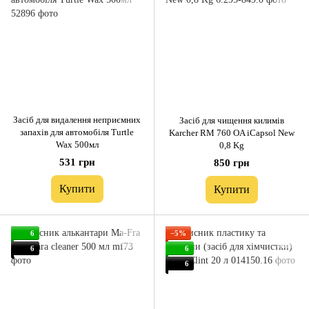
Засіб для видалення неприємних
Засіб для чищення килимів
запахів для автомобіля Turtle
Karcher RM 760 OA iCapsol New
Wax 500мл
0,8 Kg
531 грн
850 грн
Купити
Купити
6
−5%
6
6
6