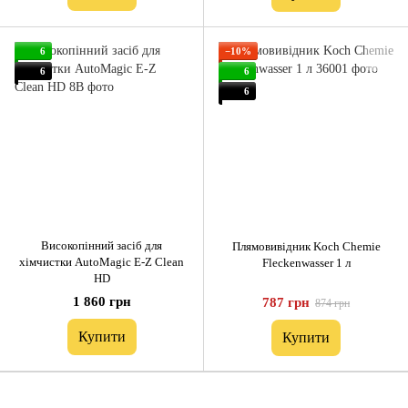
6
−10%
6
6
6
Високопінний засіб для
Плямовивідник Koch Chemie
хімчистки AutoMagic E-Z Clean
Fleckenwasser 1 л
HD
1 860 грн
787 грн
874 грн
Купити
Купити