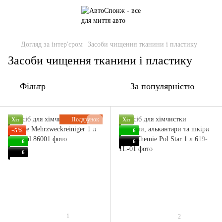
Догляд за інтер'єром
Засоби чищення тканини і пластику
Засоби чищення тканини і пластику
Фільтр
За популярністю
Подарунок
Хіт
Хіт
−5%
6
6
6
6
1
2