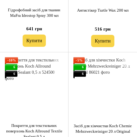
Гідрофобний засіб для тканин
Антистікер Turtle Wax 200 мл
MaFra Idrostop Spray 300 мл
641 грн
516 грн
Купити
Купити
−10%
−5%
6
6
6
6
Покриття для текстильних
Засіб для хімчистки Koch Chemie
поверхонь Koch Allround Textile
Mehrzweckreiniger 20 л Original
Sealant 0,5 л