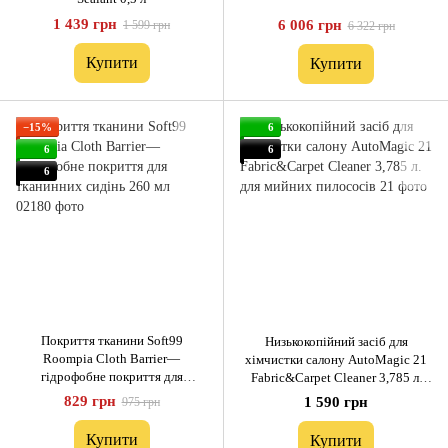
1 439 грн
6 006 грн
1 599 грн
6 322 грн
Купити
Купити
−15%
6
6
6
6
Покриття тканини Soft99
Низькокопійний засіб для
Roompia Cloth Barrier—
хімчистки салону AutoMagic 21
гідрофобне покриття для
Fabric&Carpet Cleaner 3,785 л.
тканинних сидінь 260 мл
для мийних пилососів
829 грн
1 590 грн
975 грн
Купити
Купити