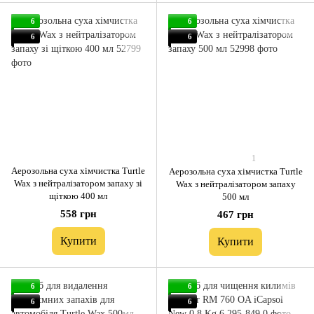
6
6
6
6
1
Аерозольна суха хімчистка Turtle
Аерозольна суха хімчистка Turtle
Wax з нейтралізатором запаху зі
Wax з нейтралізатором запаху
щіткою 400 мл
500 мл
558 грн
467 грн
Купити
Купити
6
6
6
6