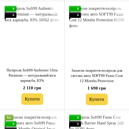
6
6
6
6
Поліроль Soft99 Authentic Ultra
Захисне покриття-поліроль для
Premium — натуральний віск
світлих авто SOFT99 Fusso Coat
карнауба, 83%
12 Months Protection
2 110 грн
1 690 грн
Купити
Купити
Хіт
6
6
6