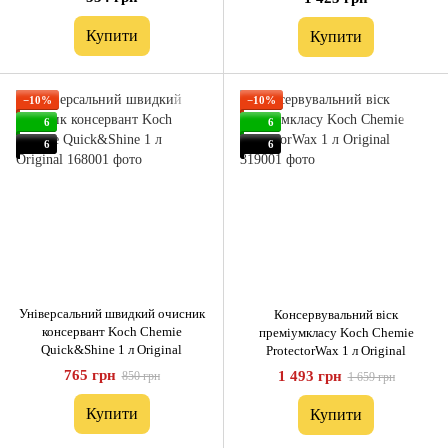
Купити
Купити
−10%
−10%
6
6
6
6
Універсальний швидкий очисник
Консервувальний віск
консервант Koch Chemie
преміумкласу Koch Chemie
Quick&Shine 1 л Original
ProtectorWax 1 л Original
765 грн
1 493 грн
850 грн
1 659 грн
Купити
Купити