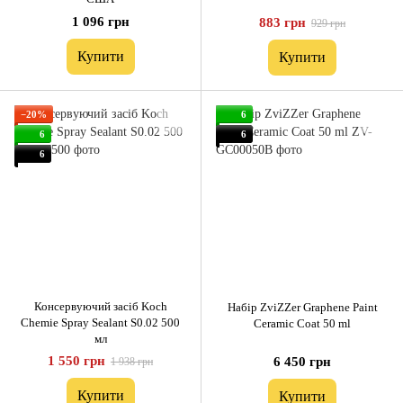
1 096 грн
883 грн
929 грн
Купити
Купити
−20%
6
6
6
6
Консервуючий засіб Koch
Набір ZviZZer Graphene Paint
Chemie Spray Sealant S0.02 500
Ceramic Coat 50 ml
мл
1 550 грн
6 450 грн
1 938 грн
Купити
Купити