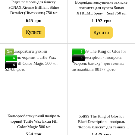
Рідка поліроль для блиску
Водовідштовхувальне захисне
SONAX Xtreme Brilliant Shine
покриття для кузова Sonax
Detailer (Німеччина) 750 мл
XTREME Spray + Seal 750 мл
645 грн
1 192 грн
Купити
Купити
Хіт
6
6
6
6
Кольорозбагачуючий поліроль
Soft99 The King of Glos for
чорний Turtle Wax Extra Fill
BlackDescription - поліроль
Color Magic 500 мл
"Король блиску" для темних
автомобілів
554 грн
1 425 грн