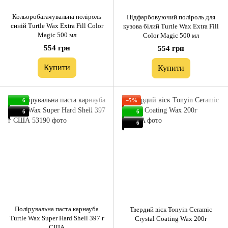
Кольоробагачувальна поліроль
Підфарбовуючий поліроль для
синій Turtle Wax Extra Fill Color
кузова білий Turtle Wax Extra Fill
Magic 500 мл
Color Magic 500 мл
554 грн
554 грн
Купити
Купити
6
−5%
6
6
6
Полірувальна паста карнауба
Твердий віск Tonyin Ceramic
Turtle Wax Super Hard Shell 397 г
Crystal Coating Wax 200г
США